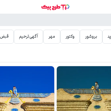
د
بروشور
وکتور
مهر
آگهی ترحیم
قبض و