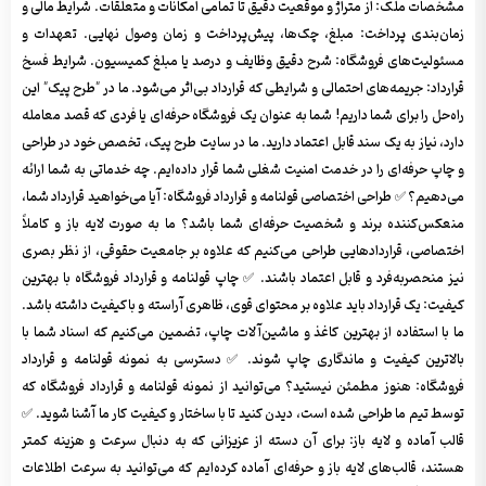
مشخصات ملک: از متراژ و موقعیت دقیق تا تمامی امکانات و متعلقات. شرایط مالی و
زمان‌بندی پرداخت: مبلغ، چک‌ها، پیش‌پرداخت و زمان وصول نهایی. تعهدات و
مسئولیت‌های فروشگاه: شرح دقیق وظایف و درصد یا مبلغ کمیسیون. شرایط فسخ
قرارداد: جریمه‌های احتمالی و شرایطی که قرارداد بی‌اثر می‌شود. ما در "طرح پیک" این
راه‌حل را برای شما داریم! شما به عنوان یک فروشگاه حرفه‌ای یا فردی که قصد معامله
دارد، نیاز به یک سند قابل اعتماد دارید. ما در سایت طرح پیک، تخصص خود در طراحی
و چاپ حرفه‌ای را در خدمت امنیت شغلی شما قرار داده‌ایم. چه خدماتی به شما ارائه
می‌دهیم؟ ✅ طراحی اختصاصی قولنامه و قرارداد فروشگاه: آیا می‌خواهید قرارداد شما،
منعکس‌کننده برند و شخصیت حرفه‌ای شما باشد؟ ما به صورت لایه باز و کاملاً
اختصاصی، قراردادهایی طراحی می‌کنیم که علاوه بر جامعیت حقوقی، از نظر بصری
نیز منحصربه‌فرد و قابل اعتماد باشند. ✅ چاپ قولنامه و قرارداد فروشگاه با بهترین
کیفیت: یک قرارداد باید علاوه بر محتوای قوی، ظاهری آراسته و باکیفیت داشته باشد.
ما با استفاده از بهترین کاغذ و ماشین‌آلات چاپ، تضمین می‌کنیم که اسناد شما با
بالاترین کیفیت و ماندگاری چاپ شوند. ✅ دسترسی به نمونه قولنامه و قرارداد
فروشگاه: هنوز مطمئن نیستید؟ می‌توانید از نمونه قولنامه و قرارداد فروشگاه که
توسط تیم ما طراحی شده است، دیدن کنید تا با ساختار و کیفیت کار ما آشنا شوید. ✅
قالب آماده و لایه باز: برای آن دسته از عزیزانی که به دنبال سرعت و هزینه کمتر
هستند، قالب‌های لایه باز و حرفه‌ای آماده کرده‌ایم که می‌توانید به سرعت اطلاعات