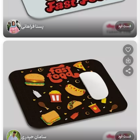
یسنا فراهانی
فست فود
سامان حیدری
فست فود