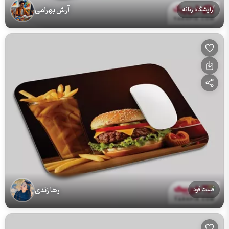
آرش بهرامی
آرایشگاه زنانه
رها زندی
فست فود