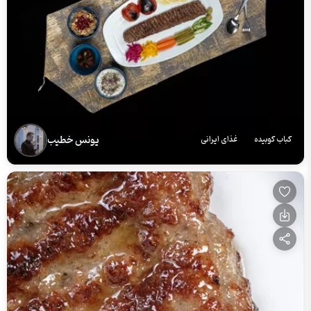
یونس خطیب
کباب کوبیده
غذای ایرانی