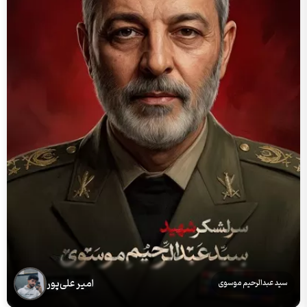
امیر علی‌پور
سید عبدالرحیم موسوی