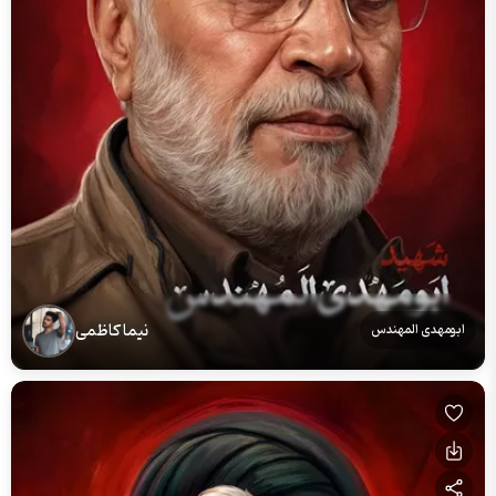
نیما کاظمی
ابومهدی المهندس