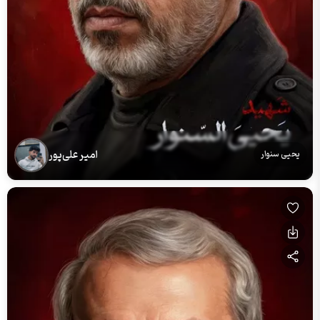
امیر علی‌پور
یحیی سنوار