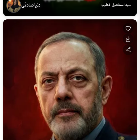
دنیا صادقی
سید اسماعیل خطیب