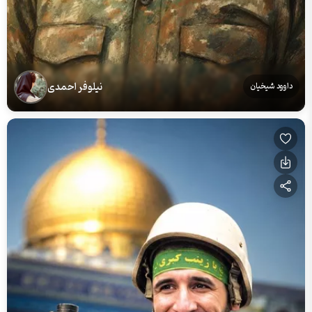
نیلوفر احمدی
داوود شیخیان