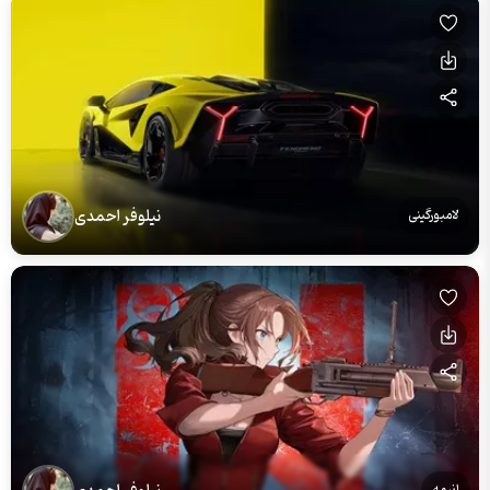
نیلوفر احمدی
لامبورگینی
انیمه