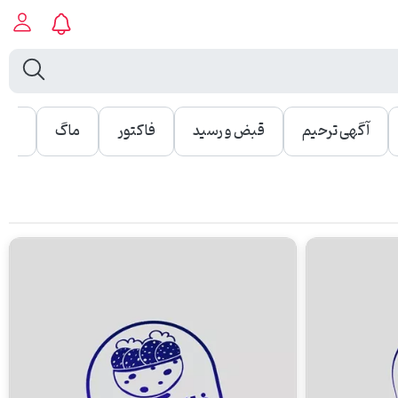
آگهی ترحیم
قبض و رسید
فاکتور
ماگ
جلد