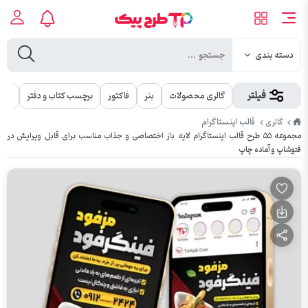
دسته بندی
فیلتر
گالری محصولات
بنر
فاکتور
برچسب کتاب و دفتر
کاتا
طرح
قالب اینستاگرام
گالری
پیک
مجموعه ۵۵ طرح قالب اینستاگرام لایه باز اختصاصی و جذاب مناسب برای قابل ویرایش در
فتوشاپ و آماده چاپ