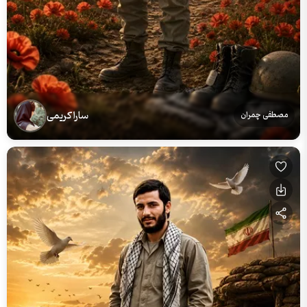
سارا کریمی
مصطفی چمران