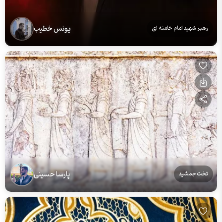
یونس خطیب
رهبر شهید امام خامنه ای
پارسا حسینی
تخت جمشید