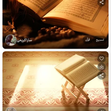
سارا کریمی
تسبیح
قرآن