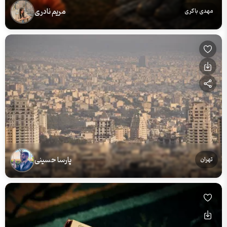
مریم نادری
مهدی باکری
پارسا حسینی
تهران