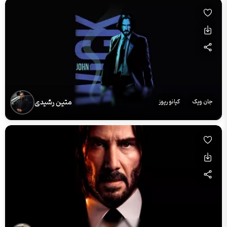
متین رشیدی
جان ویک
کیانو ریوز