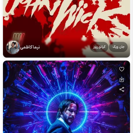
نیما کاظمی
جان ویک
کیانو ریوز