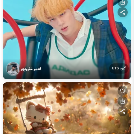
امیر علی‌پور
گروه BTS