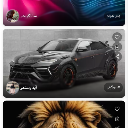
سارا کریمی
پس زمینه
آیدا رستمی
لامبورگینی