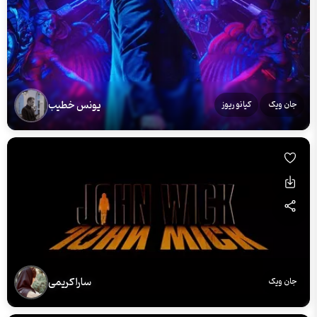
یونس خطیب
جان ویک
کیانو ریوز
سارا کریمی
جان ویک