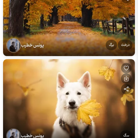
یونس خطیب
درخت
برگ
یونس خطیب
سگ