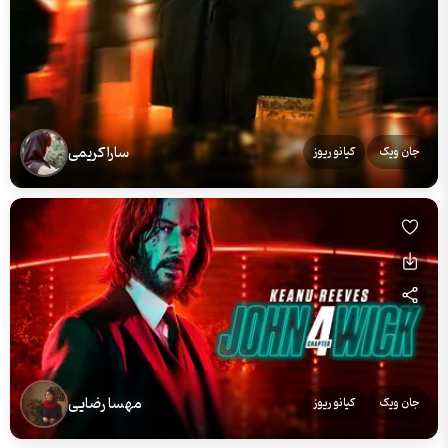
سارا کریمی
جان ویک
کیانو ریوز
مهسا رضایی
جان ویک
کیانو ریوز