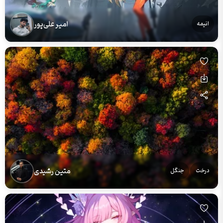
امیر علی‌پور
انیمه
متین رشیدی
درخت
جنگل