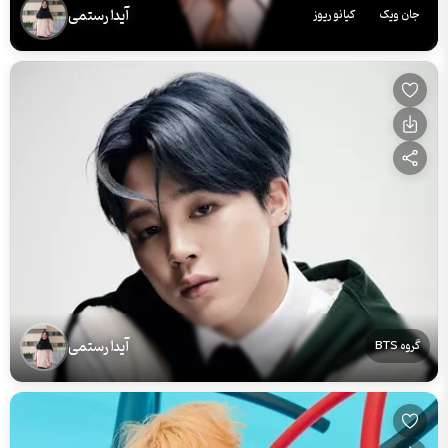
آیدا رستمی
جان ویک
کیانو ریوز
آیدا رستمی
گروه BTS