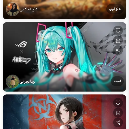
دنیا صادقی
هلو کیتی
تینا تهرانی
انیمه