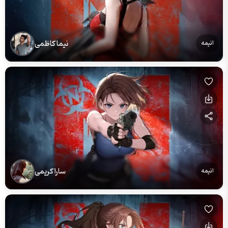
نیما کاظمی
انیمه
سارا کریمی
انیمه