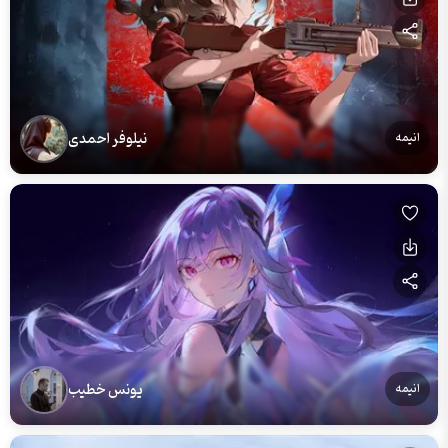
نیلوفر احمدی
انیمه
یونس خطیب
انیمه