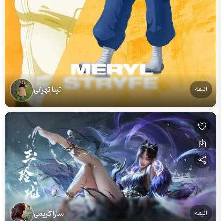
تینا تهرانی
انیمه
سارا کریمی
انیمه