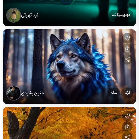
تینا تهرانی
موتورسیکلت
متین رشیدی
گرگ
سگ