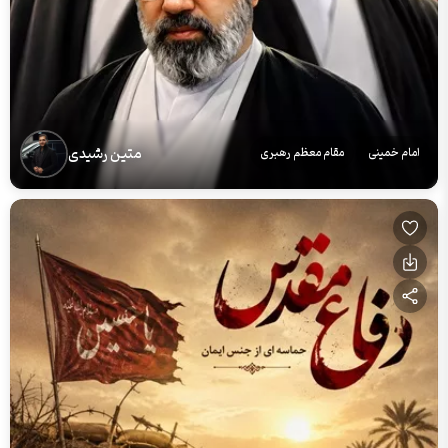
متین رشیدی
امام خمینی
مقام معظم رهبری