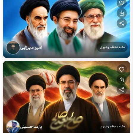
امیر میرزایی
مقام معظم رهبری
پارسا حسینی
مقام معظم رهبری