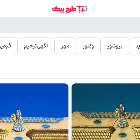
د
بروشور
وکتور
مهر
آگهی ترحیم
قبض و