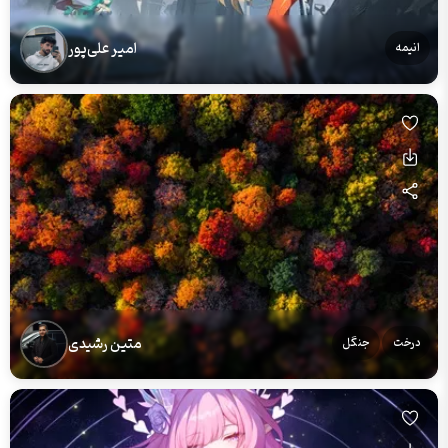
امیر علی‌پور
انیمه
متین رشیدی
درخت
جنگل