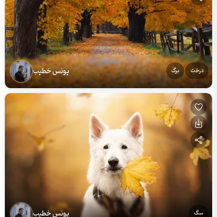
یونس خطیب
درخت
برگ
یونس خطیب
سگ