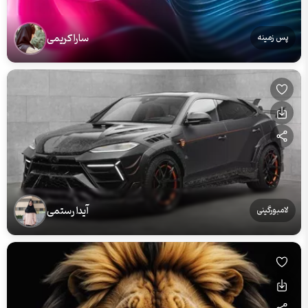
سارا کریمی
پس زمینه
آیدا رستمی
لامبورگینی