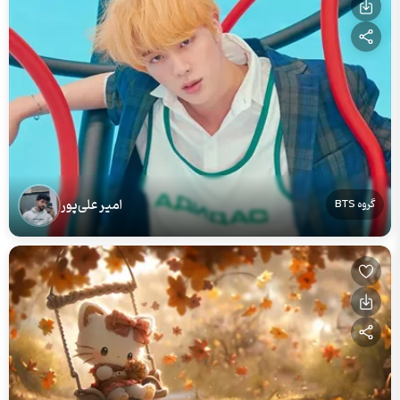
امیر علی‌پور
گروه BTS