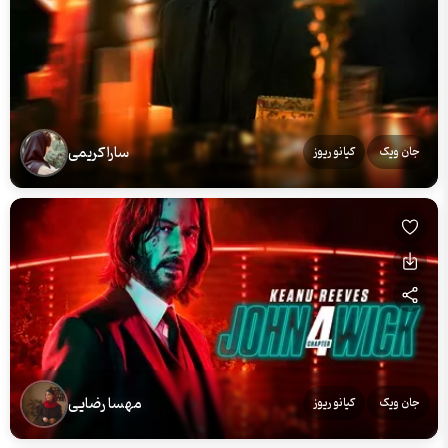
سارا کریمی
جان ویک
کیانو ریوز
مهسا رضایی
جان ویک
کیانو ریوز