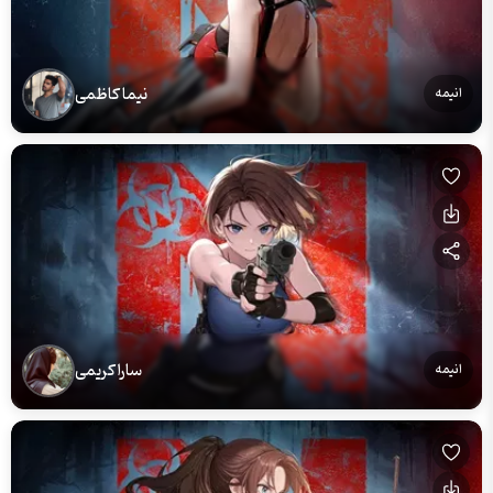
نیما کاظمی
انیمه
سارا کریمی
انیمه