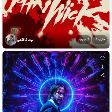
نیما کاظمی
جان ویک
کیانو ریوز