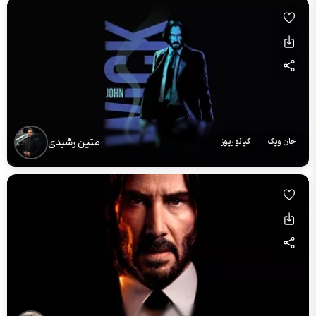
متین رشیدی
جان ویک
کیانو ریوز