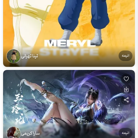
تینا تهرانی
انیمه
سارا کریمی
انیمه