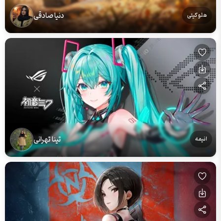
دنیا صادقی
هلو کیتی
تینا تهرانی
انیمه