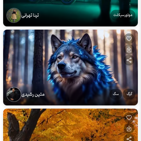
تینا تهرانی
موتورسیکلت
متین رشیدی
گرگ
سگ