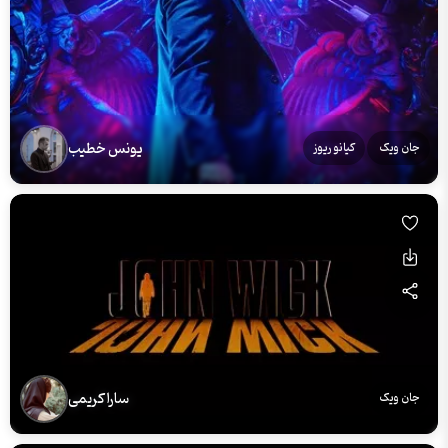
یونس خطیب
جان ویک
کیانو ریوز
سارا کریمی
جان ویک