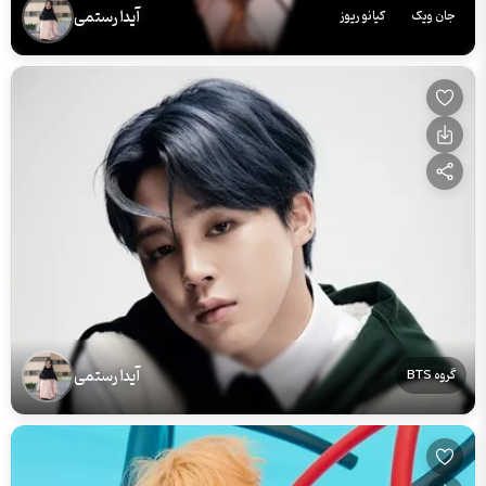
آیدا رستمی
جان ویک
کیانو ریوز
آیدا رستمی
گروه BTS