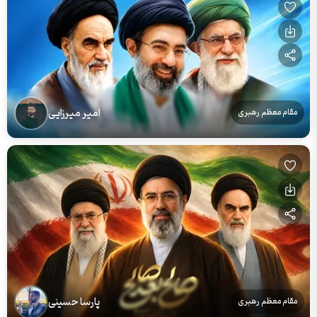
امیر میرزایی
مقام معظم رهبری
پارسا حسینی
مقام معظم رهبری