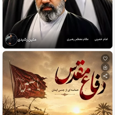
متین رشیدی
امام خمینی
مقام معظم رهبری