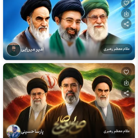
امیر میرزایی
مقام معظم رهبری
پارسا حسینی
مقام معظم رهبری