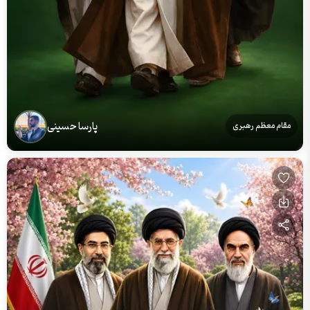
پارسا حسینی
مقام معظم رهبری