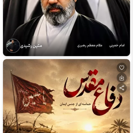
متین رشیدی
امام خمینی
مقام معظم رهبری