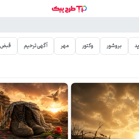
د
بروشور
وکتور
مهر
آگهی ترحیم
قبض و