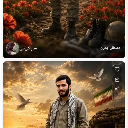
سارا کریمی
مصطفی چمران