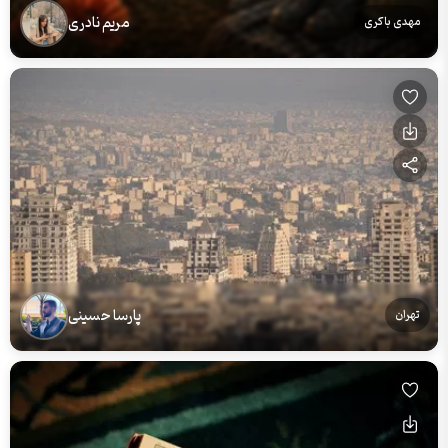
مریم نادری
مهدی باکری
پارسا حسینی
تهران