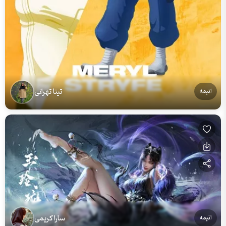
تینا تهرانی
انیمه
سارا کریمی
انیمه