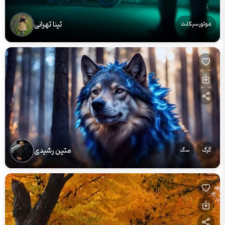
تینا تهرانی
موتورسیکلت
متین رشیدی
گرگ
سگ