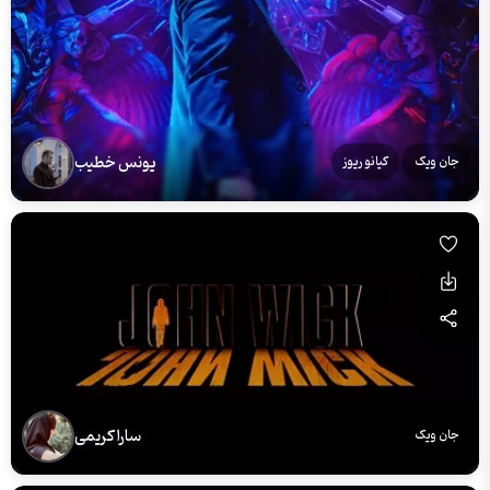
یونس خطیب
جان ویک
کیانو ریوز
سارا کریمی
جان ویک