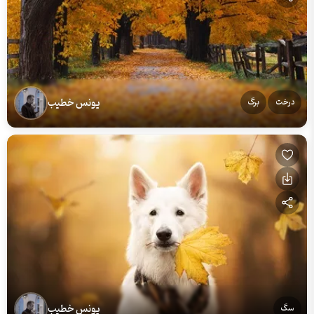
یونس خطیب
درخت
برگ
یونس خطیب
سگ