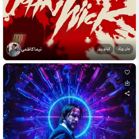
نیما کاظمی
جان ویک
کیانو ریوز