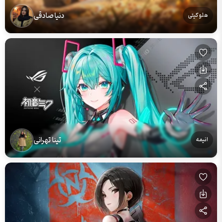
دنیا صادقی
هلو کیتی
تینا تهرانی
انیمه