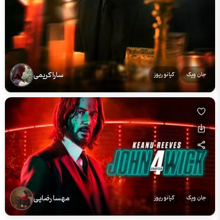
سارا کریمی
جان ویک
کیانو ریوز
مهسا رضایی
جان ویک
کیانو ریوز