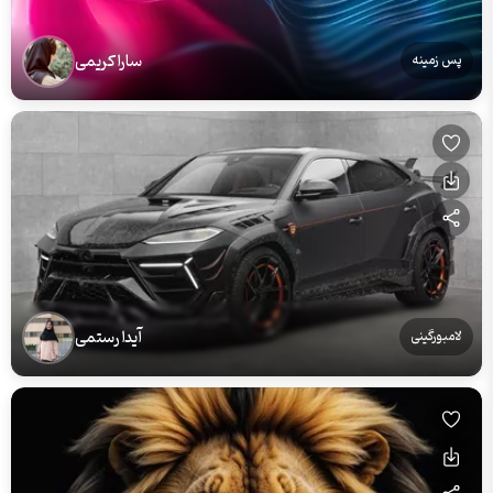
سارا کریمی
پس زمینه
آیدا رستمی
لامبورگینی