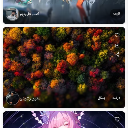
امیر علی‌پور
انیمه
متین رشیدی
درخت
جنگل