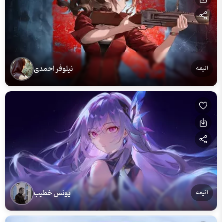
نیلوفر احمدی
انیمه
یونس خطیب
انیمه