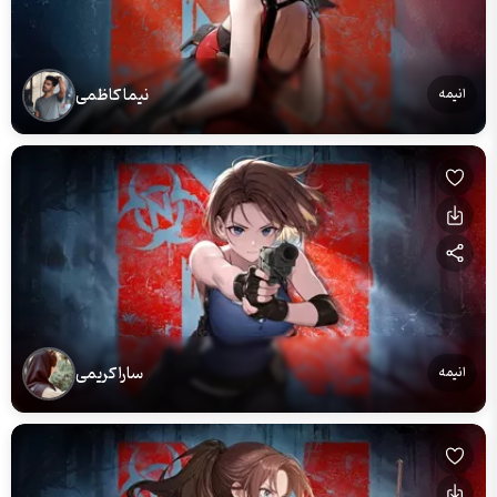
نیما کاظمی
انیمه
سارا کریمی
انیمه