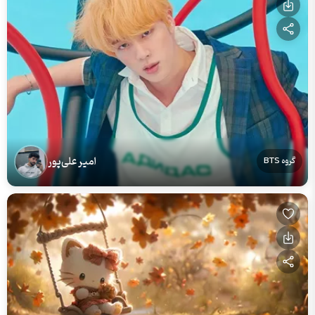
امیر علی‌پور
گروه BTS