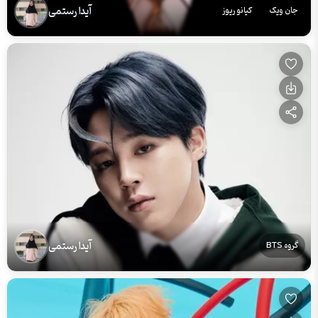
آیدا رستمی
جان ویک
کیانو ریوز
آیدا رستمی
گروه BTS