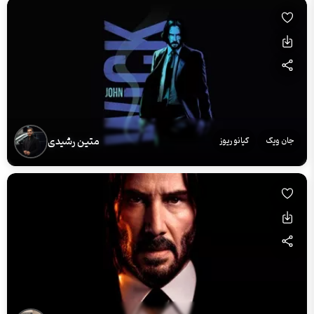
متین رشیدی
جان ویک
کیانو ریوز