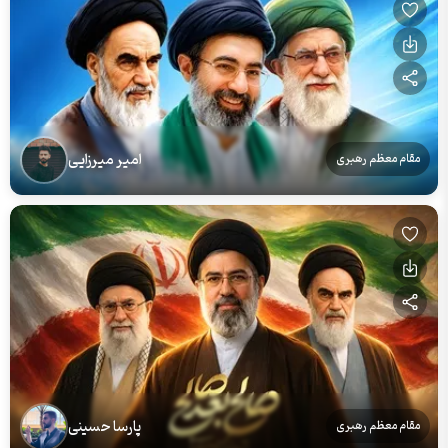
امیر میرزایی
مقام معظم رهبری
پارسا حسینی
مقام معظم رهبری