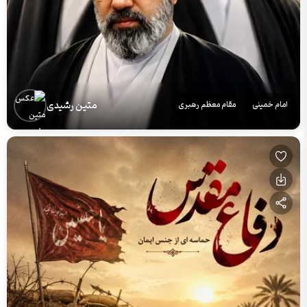
متین رشیدی
امام خمینی
مقام معظم رهبری