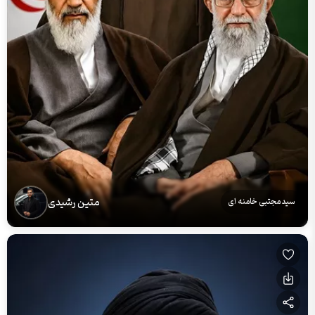
متین رشیدی
سید مجتبی خامنه ای