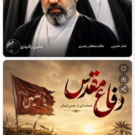
متین رشیدی
امام خمینی
مقام معظم رهبری