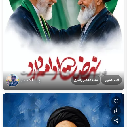
پارسا حسینی
امام خمینی
مقام معظم رهبری