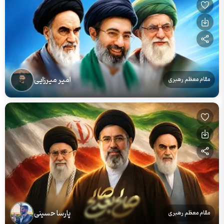
امیر میرزایی
مقام معظم رهبری
پارسا حسینی
مقام معظم رهبری