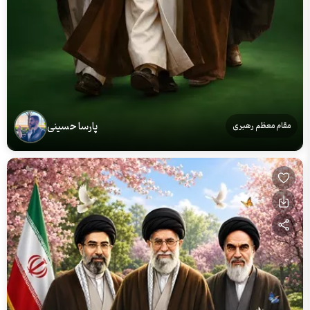
پارسا حسینی
مقام معظم رهبری