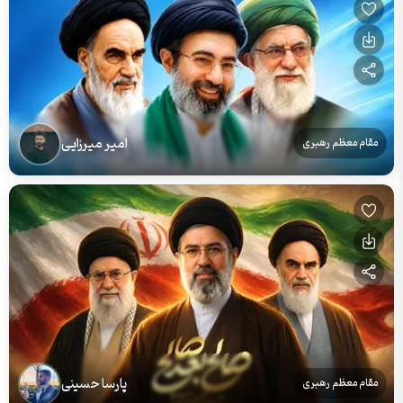
امیر میرزایی
مقام معظم رهبری
پارسا حسینی
مقام معظم رهبری