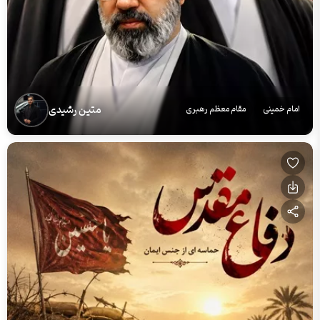
متین رشیدی
امام خمینی
مقام معظم رهبری