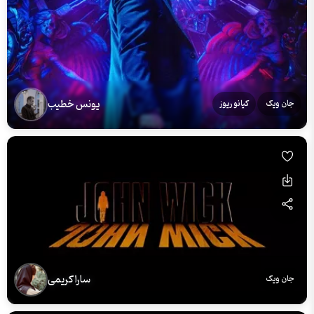
یونس خطیب
جان ویک
کیانو ریوز
سارا کریمی
جان ویک