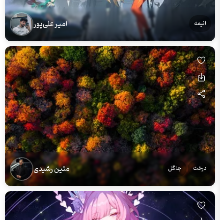
امیر علی‌پور
انیمه
متین رشیدی
درخت
جنگل