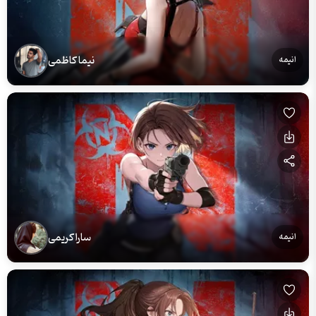
نیما کاظمی
انیمه
سارا کریمی
انیمه