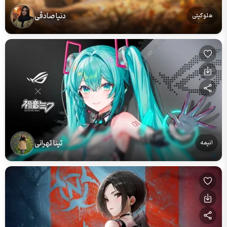
دنیا صادقی
هلو کیتی
تینا تهرانی
انیمه