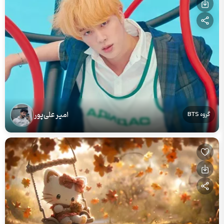
امیر علی‌پور
گروه BTS