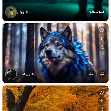
تینا تهرانی
موتورسیکلت
متین رشیدی
گرگ
سگ