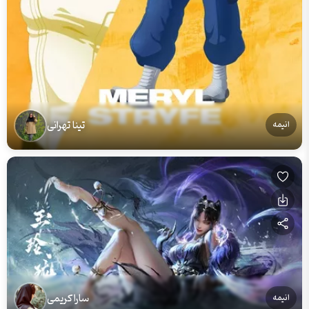
تینا تهرانی
انیمه
سارا کریمی
انیمه