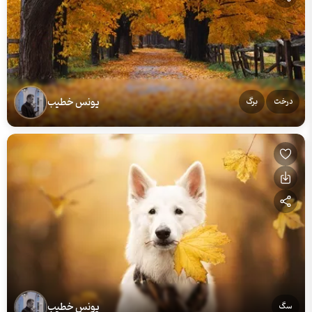
یونس خطیب
درخت
برگ
یونس خطیب
سگ