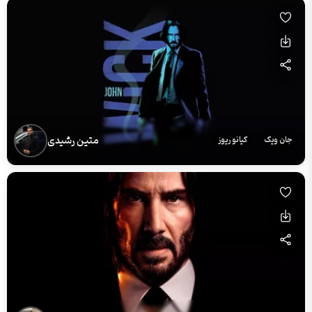
متین رشیدی
جان ویک
کیانو ریوز