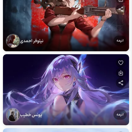
نیلوفر احمدی
انیمه
یونس خطیب
انیمه