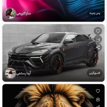
سارا کریمی
پس زمینه
آیدا رستمی
لامبورگینی