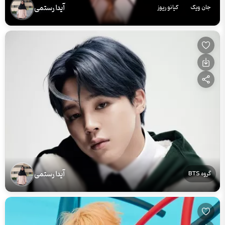
آیدا رستمی
جان ویک
کیانو ریوز
آیدا رستمی
گروه BTS