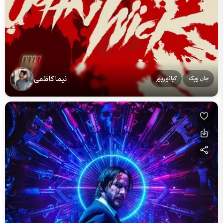
نیما کاظمی
جان ویک
کیانو ریوز