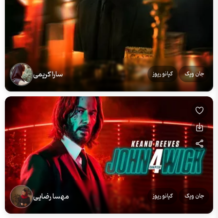
سارا کریمی
جان ویک
کیانو ریوز
مهسا رضایی
جان ویک
کیانو ریوز