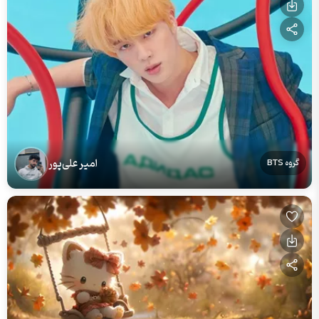
امیر علی‌پور
گروه BTS