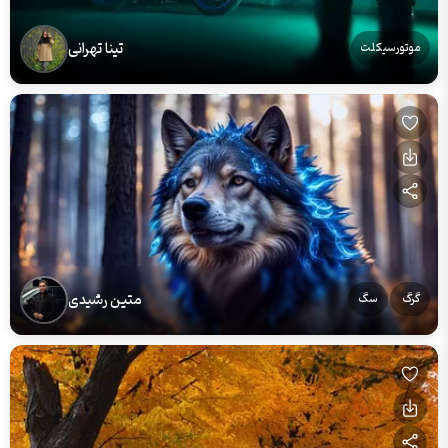
تینا تهرانی
موتورسیکلت
متین رشیدی
گرگ
سگ