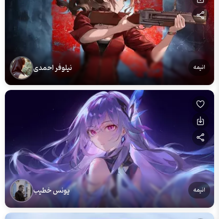
نیلوفر احمدی
انیمه
یونس خطیب
انیمه