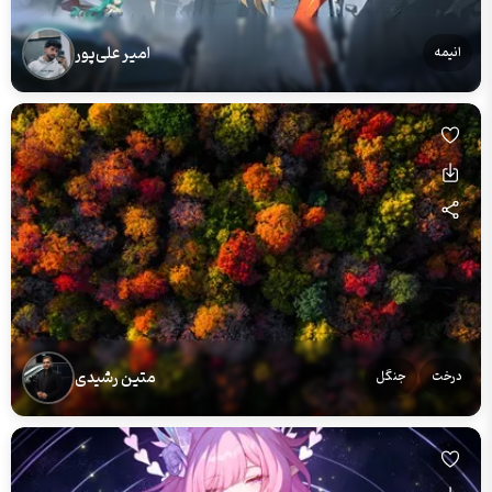
امیر علی‌پور
انیمه
متین رشیدی
درخت
جنگل