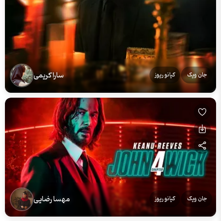
سارا کریمی
جان ویک
کیانو ریوز
مهسا رضایی
جان ویک
کیانو ریوز