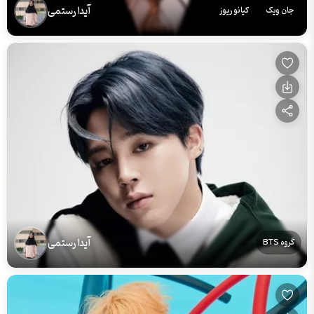
آیدا رستمی
جان ویک
کیانو ریوز
آیدا رستمی
گروه BTS