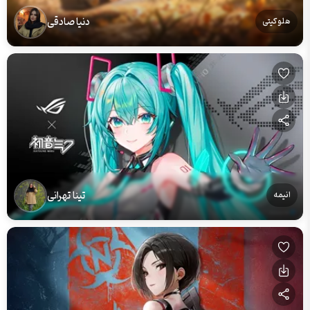
دنیا صادقی
هلو کیتی
تینا تهرانی
انیمه