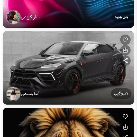
سارا کریمی
پس زمینه
آیدا رستمی
لامبورگینی