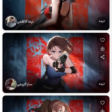
نیما کاظمی
انیمه
سارا کریمی
انیمه