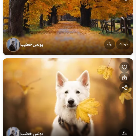
یونس خطیب
درخت
برگ
یونس خطیب
سگ