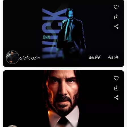
متین رشیدی
جان ویک
کیانو ریوز