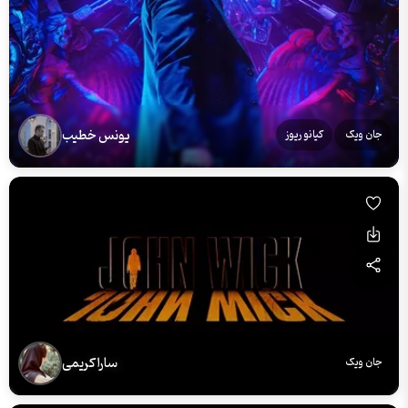
یونس خطیب
جان ویک
کیانو ریوز
سارا کریمی
جان ویک