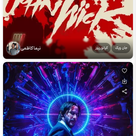
نیما کاظمی
جان ویک
کیانو ریوز