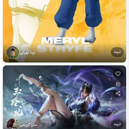
تینا تهرانی
انیمه
سارا کریمی
انیمه