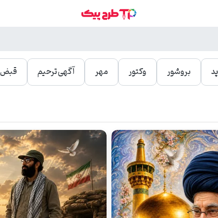
د
بروشور
وکتور
مهر
آگهی ترحیم
قبض و