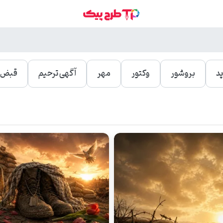
د
بروشور
وکتور
مهر
آگهی ترحیم
قبض و