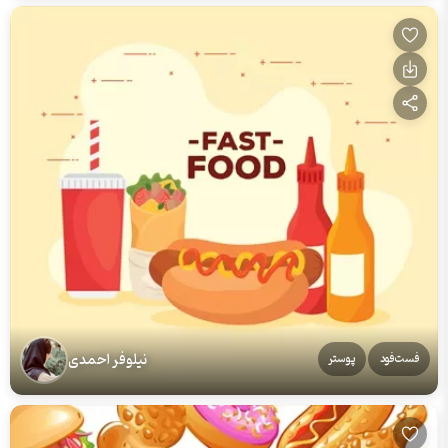
نیلوفر احمدی
فست‌فود
پوستر