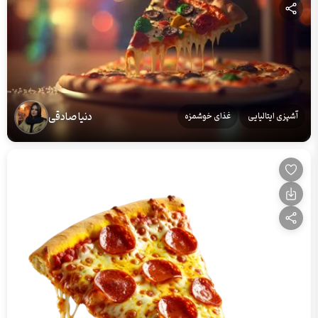
دنیا صادقی
آشپزی ایتالیایی
غذای خوشمزه