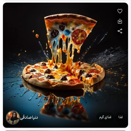
دنیا صادقی
غذا
غذای گرم