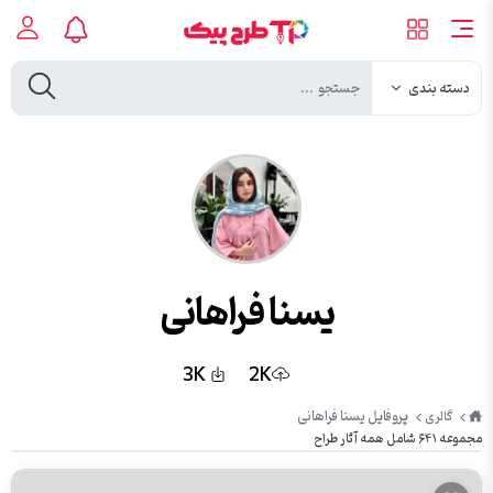
دسته بندی
یسنا فراهانی
3K
2K
طرح
پروفایل یسنا فراهانی
گالری
پیک
مجموعه ۶۴۱ شامل همه آثار طراح