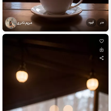
مریم نادری
هنر
قهوه