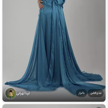
تینا تهرانی
مد و فشن
باابزار