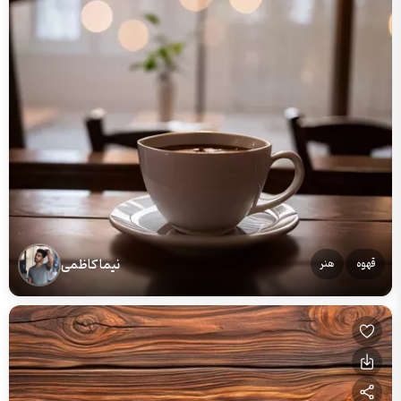
نیما کاظمی
قهوه
هنر