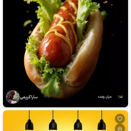
سارا کریمی
غذا
میان وعده