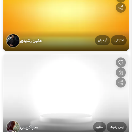
متین رشیدی
انتزاعی
گرادیان
سارا کریمی
پس زمینه
سفید