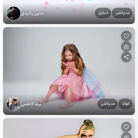
متین رشیدی
مد و فشن
استایل
نیما کاظمی
کودک
مد و فشن