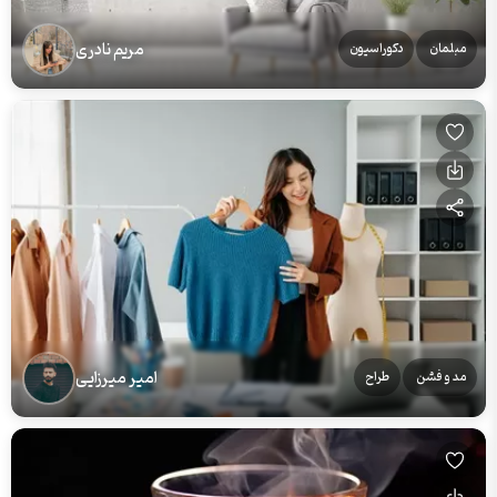
مریم نادری
مبلمان
دکوراسیون
امیر میرزایی
مد و فشن
طراح