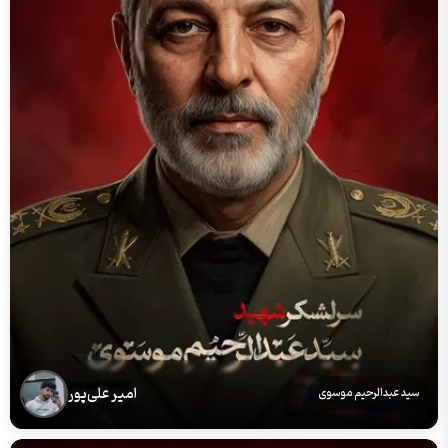
امیر علی‌پور
سید عبدالرحیم موسوی