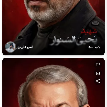
امیر علی‌پور
یحیی سنوار