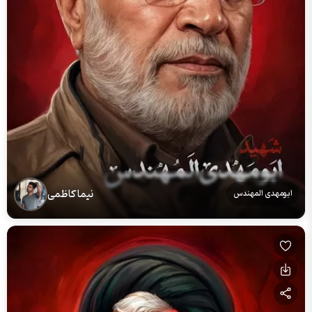
نیما کاظمی
ابومهدی المهندس