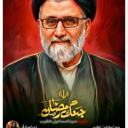
دنیا صادقی
سید اسماعیل خطیب