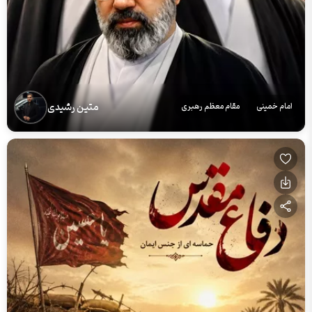
متین رشیدی
امام خمینی
مقام معظم رهبری