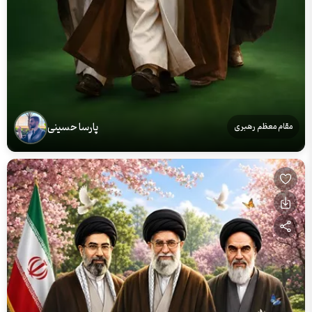
پارسا حسینی
مقام معظم رهبری