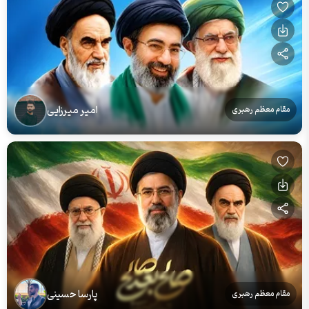
امیر میرزایی
مقام معظم رهبری
پارسا حسینی
مقام معظم رهبری