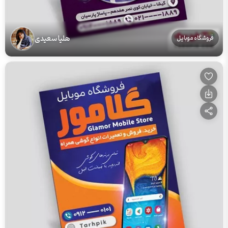
هلیا سعیدی
فروشگاه موبایل