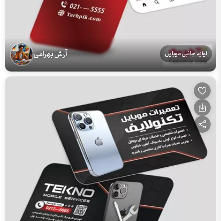
آرش بهرامی
لوازم جانبی موبایل