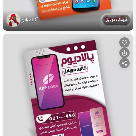
آتنا مرادی
فروشگاه موبایل