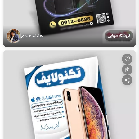
هلیا سعیدی
فروشگاه موبایل