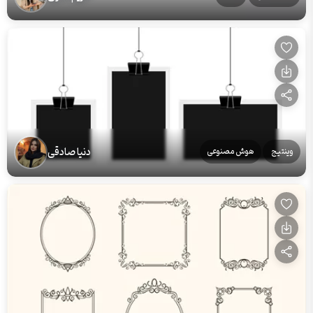
دنیا صادقی
وینتیج
هوش مصنوعی