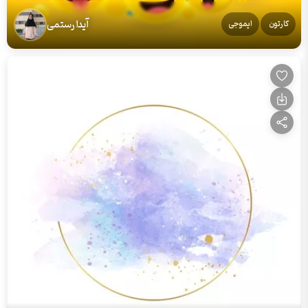
آیدا رستمی
کارتون
ایموجی