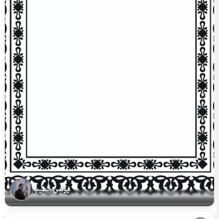
یونس خطیب