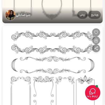
دنیا صادقی
وینتیج
زینتی
ارتباط با ما