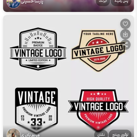
پارسا حسینی
پس زمینه
آبرنگ
مریم نادری
لوگوی وینتج
نشان