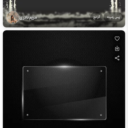
مریم نادری
پس زمینه
گرانج