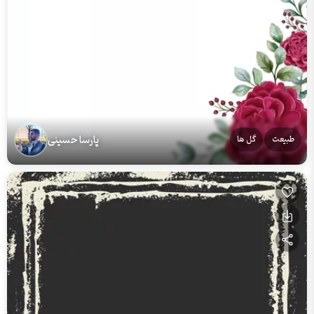
پارسا حسینی
طبیعت
گل ها