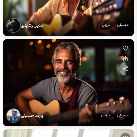
متین رشیدی
موسیقی
برزیل
پارسا حسینی
موسیقی
برزیلی