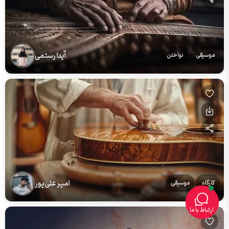
آیدا رستمی
موسیقی
نواختن
امیر علی‌پور
کارگاه
موسیقی
ارتباط با ما