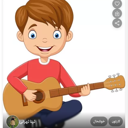
تینا تهرانی
کارتون
خوشحال