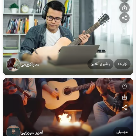
سارا کریمی
نوازنده
یادگیری آنلاین
امیر میرزایی
موسیقی