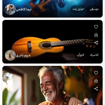
نیما کاظمی
موسیقی
اجرای زنده
مریم نادری
کلاسیک
کلوزآپ