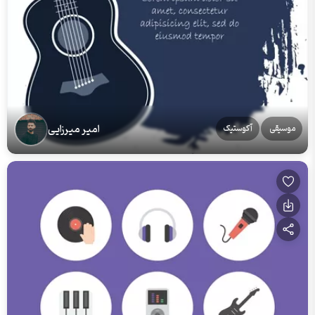
امیر میرزایی
موسیقی
آکوستیک