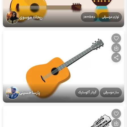
ریحانه موسوی
لوازم موسیقی
دjembe
پارسا حسینی
ساز موسیقی
گیتار آکوستیک