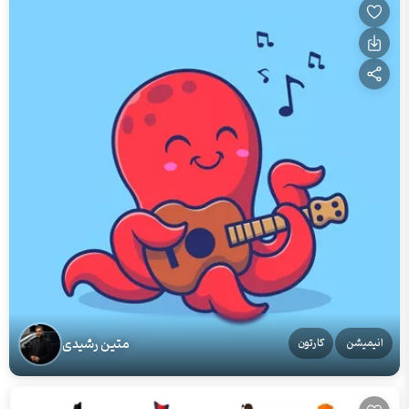
متین رشیدی
انیمیشن
کارتون