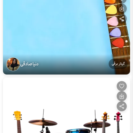
دنیا صادقی
گیتار برقی