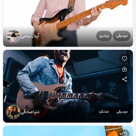
آیدا رستمی
موسیقی
وینتیج
دنیا صادقی
موسیقی
عملکرد