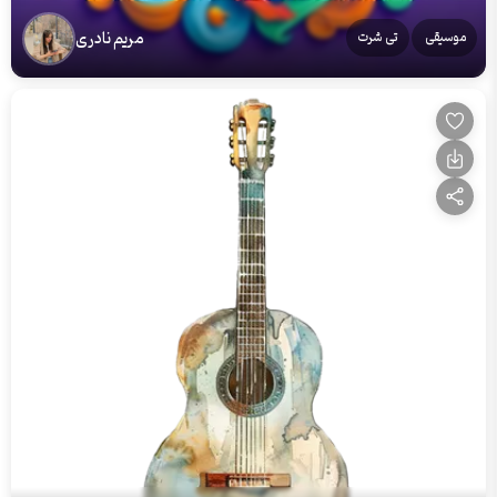
مریم نادری
موسیقی
تی شرت