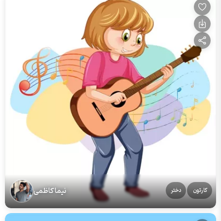
نیما کاظمی
کارتون
دختر