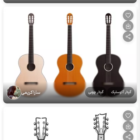
سارا کریمی
گیتار آکوستیک
گیتار چوبی