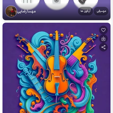
مهسا رضایی
موسیقی
آیکون ها