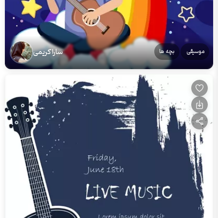
سارا کریمی
موسیقی
بچه ها