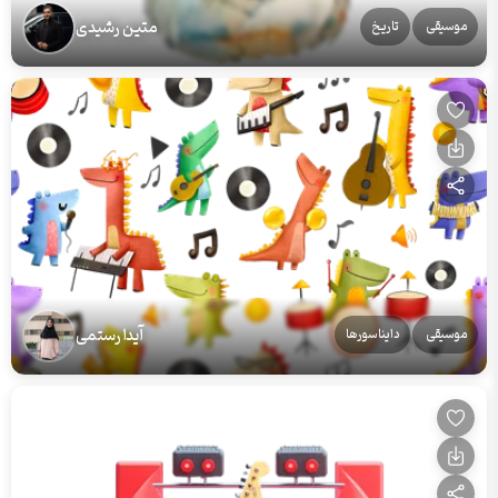
متین رشیدی
موسیقی
تاریخ
آیدا رستمی
موسیقی
دایناسورها