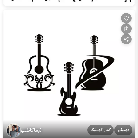
نیما کاظمی
موسیقی
گیتار آکوستیک