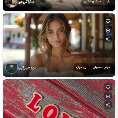
سارا کریمی
باغ
سبک روستایی
امیر میرزایی
هوش مصنوعی
زن جوان