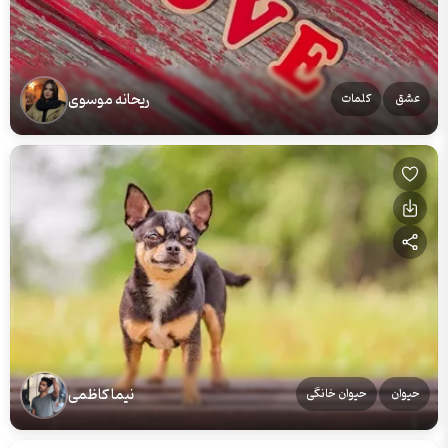
ریحانه موسوی
عشق
کلمات
نیما کاظمی
حیوان
حیوان خانگی