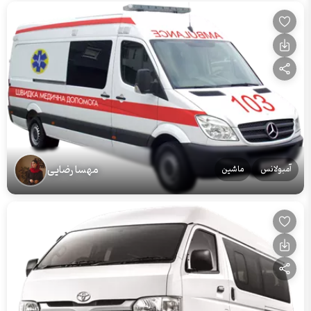
مهسا رضایی
آمبولانس
ماشین