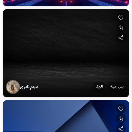
مریم نادری
پس زمینه
تاریک