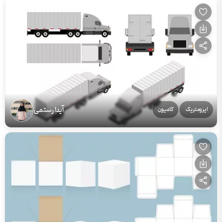
آیدا رستمی
ایزومتریک
کامیون