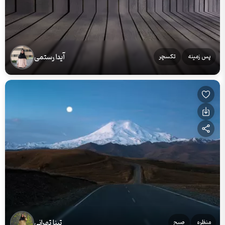
آیدا رستمی
پس زمینه
تکسچر
تینا تهرانی
منظره
صبح