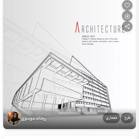
ریحانه موسوی
طرح
معماری