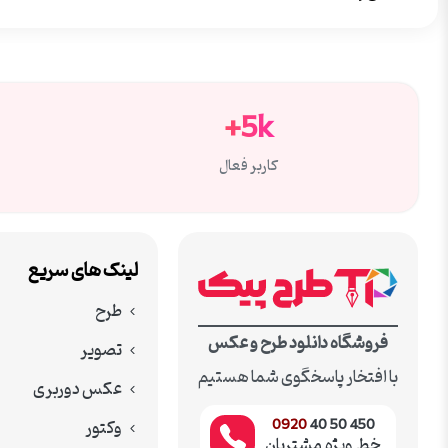
5k+
کاربر فعال
لینک های سریع
طرح
فروشگاه دانلود طرح و عکس
تصویر
با افتخار پاسخگوی شما هستیم
عکس دوربری
وکتور
0920
450 50 40
خط ویژه مشتریان