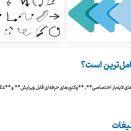
مل‌ترین است؟
ایه‌باز اختصاصی**، **وکتورهای حرفه‌ای قابل ویرایش** و **عکس‌ها
یغات