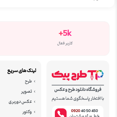
5k+
کاربر فعال
لینک های سریع
طرح
فروشگاه دانلود طرح و عکس
تصویر
با افتخار پاسخگوی شما هستیم
عکس دوربری
وکتور
0920
450 50 40
خط ویژه مشتریان