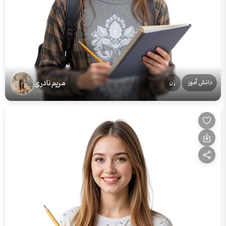
مریم نادری
دانش آموز
زن