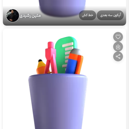
متین رشیدی
آیکون سه بعدی
خط کش