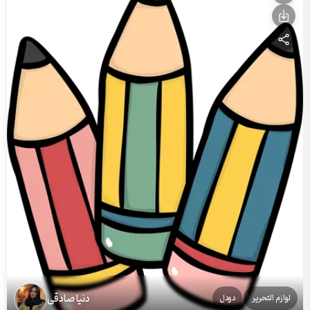
دنیا صادقی
لوازم التحریر
دودل