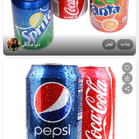
دنیا صادقی
نوشابه
قوطی