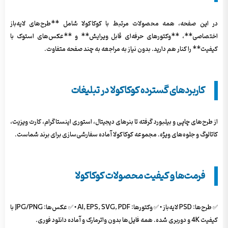
در این صفحه، همه محصولات مرتبط با کوکاکولا شامل **طرح‌های لایه‌باز
اختصاصی**، **وکتورهای حرفه‌ای قابل ویرایش** و **عکس‌های استوک با
کیفیت** را کنار هم دارید. بدون نیاز به مراجعه به چند صفحه متفاوت.
کاربردهای گسترده کوکاکولا در تبلیغات
از طرح‌های چاپی و بیلبورد گرفته تا بنرهای دیجیتال، استوری اینستاگرام، کارت ویزیت،
کاتالوگ و جلوه‌های ویژه. مجموعه کوکاکولا آماده سفارشی‌سازی برای برند شماست.
فرمت‌ها و کیفیت محصولات کوکاکولا
✅ طرح‌ها: PSD لایه‌باز • ✅ وکتورها: AI, EPS, SVG, PDF • ✅ عکس‌ها: JPG/PNG با
کیفیت 4K و دوربری شده. همه فایل‌ها بدون واترمارک و آماده دانلود فوری.