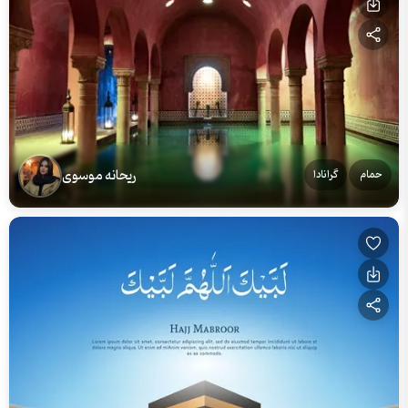
ریحانه موسوی
حمام
گرانادا