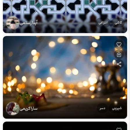
آیدا رستمی
کاشی
انتزاعی
سارا کریمی
شیرینی
دسر