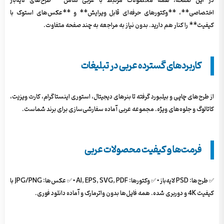
در این صفحه، همه محصولات مرتبط با عربی شامل **طرح‌های لایه‌باز
اختصاصی**، **وکتورهای حرفه‌ای قابل ویرایش** و **عکس‌های استوک با
کیفیت** را کنار هم دارید. بدون نیاز به مراجعه به چند صفحه متفاوت.
کاربردهای گسترده عربی در تبلیغات
از طرح‌های چاپی و بیلبورد گرفته تا بنرهای دیجیتال، استوری اینستاگرام، کارت ویزیت،
کاتالوگ و جلوه‌های ویژه. مجموعه عربی آماده سفارشی‌سازی برای برند شماست.
فرمت‌ها و کیفیت محصولات عربی
✅ طرح‌ها: PSD لایه‌باز • ✅ وکتورها: AI, EPS, SVG, PDF • ✅ عکس‌ها: JPG/PNG با
کیفیت 4K و دوربری شده. همه فایل‌ها بدون واترمارک و آماده دانلود فوری.