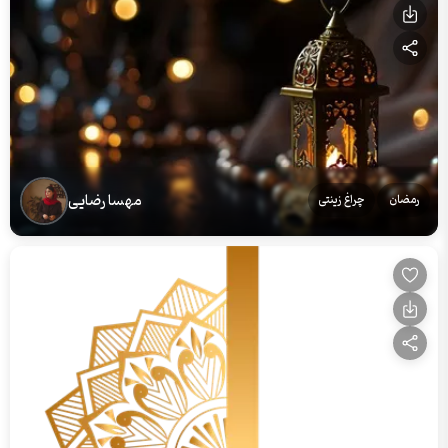
مهسا رضایی
رمضان
چراغ زینتی