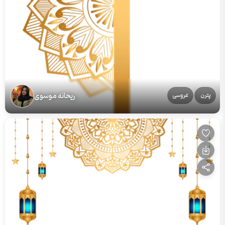
ریحانه موسوی
پترن
عروسی