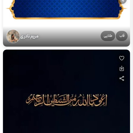
مریم نادری
قاب
طلایی