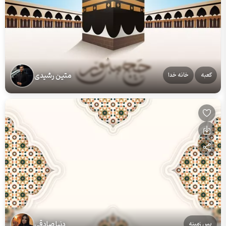
متین رشیدی
کعبه
خانه خدا
دنیا صادقی
پس زمینه