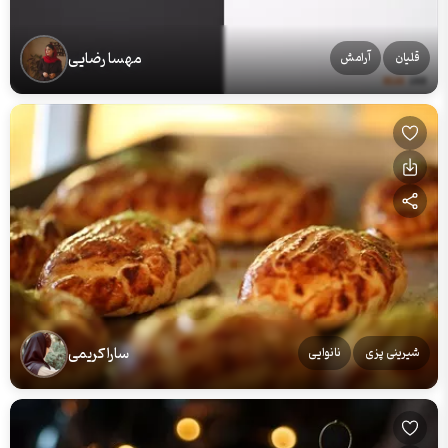
مهسا رضایی
قلیان
آرامش
سارا کریمی
شیرینی پزی
نانوایی