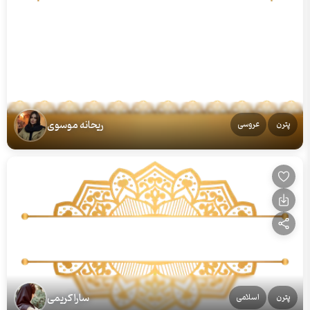
ریحانه موسوی
پترن
عروسی
سارا کریمی
پترن
اسلامی