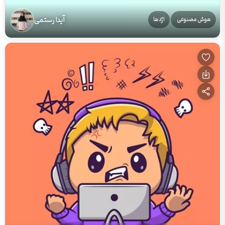
آیدا رستمی
هوش مصنوعی
اژدها