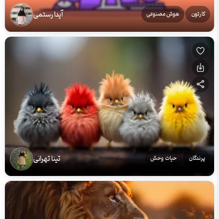
آیدا رستمی
کارتون
هوش مصنوعی
تینا تهرانی
پرندگان
حیات وحش