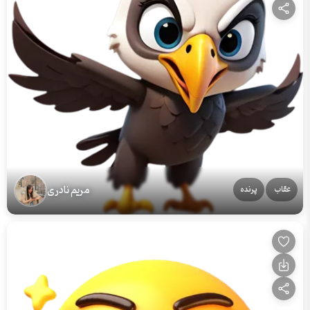
مریم نادری
عقاب
پرنده