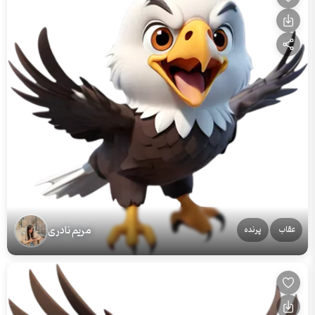
مریم نادری
عقاب
پرنده