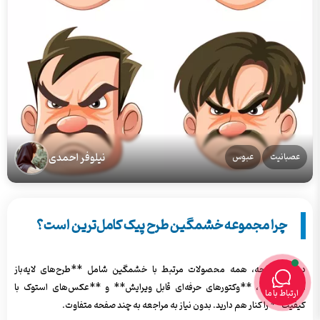
نیلوفر احمدی
عصبانیت
عبوس
چرا مجموعه خشمگین طرح پیک کامل‌ترین است؟
در این صفحه، همه محصولات مرتبط با خشمگین شامل **طرح‌های لایه‌باز
اختصاصی**، **وکتورهای حرفه‌ای قابل ویرایش** و **عکس‌های استوک با
ارتباط با ما
کیفیت** را کنار هم دارید. بدون نیاز به مراجعه به چند صفحه متفاوت.