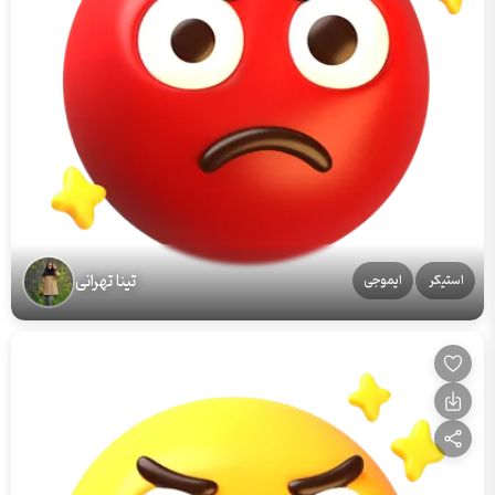
تینا تهرانی
استیکر
ایموجی