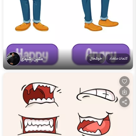
متین رشیدی
کلمات متضاد
خوشحال