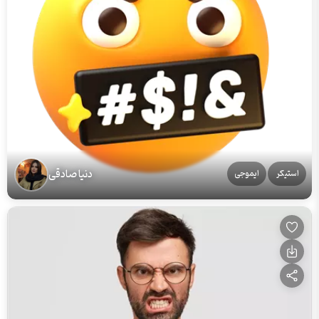
دنیا صادقی
استیکر
ایموجی