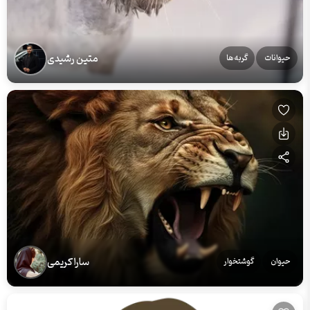
متین رشیدی
حیوانات
گربه‌ها
سارا کریمی
حیوان
گوشتخوار