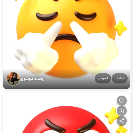
ریحانه موسوی
استیکر
ایموجی