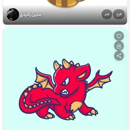
متین رشیدی
طرح
هنر