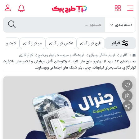
دسته بندی
فیلتر
طرح کولر گازی
عکس کولر گازی
بنر کولر گازی
کارت ویزیت
طرح
کولر گازی
گالری
لوازم خانگی و برقی
فروشگاه و سرویسکار کولر و پکیج
پیک
مجموعه‌ای ۸۳ مورد از بهترین طرح‌های لایه‌باز، وکتورهای قابل ویرایش و عکس‌های باکیفیت
کولر گازی. مناسب برای تبلیغات، چاپ، بنر، شبکه‌های اجتماعی و وبسایت.