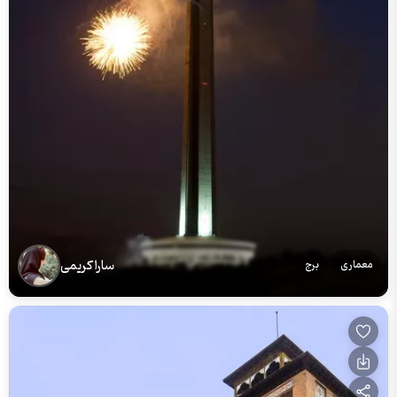
سارا کریمی
معماری
برج