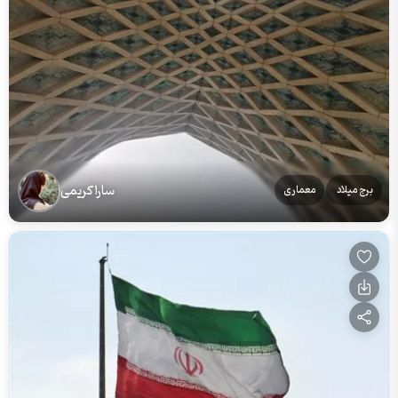
سارا کریمی
برج میلاد
معماری