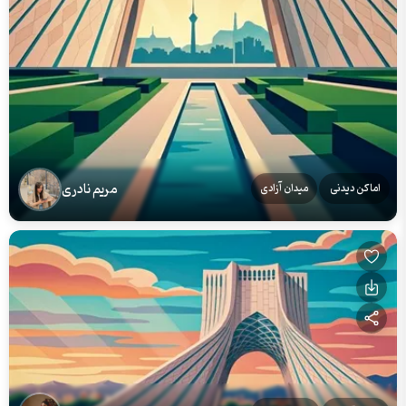
مریم نادری
اماکن دیدنی
میدان آزادی