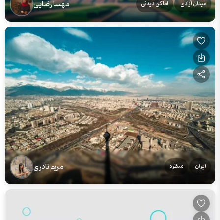
مهسا رضایی
میدان آزادی
اماکن دیدنی
مریم نادری
ایران
منظره