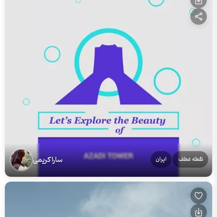
سارا کریمی
نقطه عطف
ایران