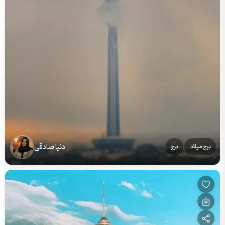
دنیا صادقی
برج میلاد
برج