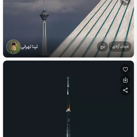
تینا تهرانی
میدان آزادی
برج