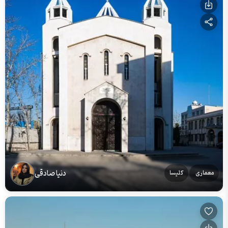
دنیا صادقی
معماری
کلیسا