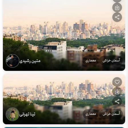
متین رشیدی
آسمان خراش
معماری
تینا تهرانی
آسمان خراش
معماری