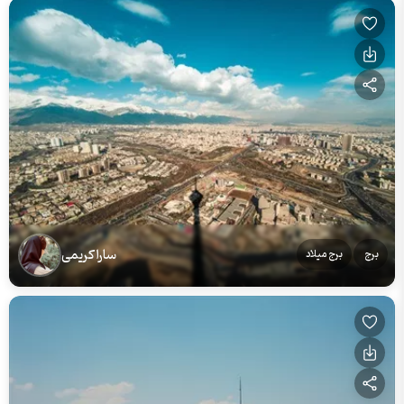
سارا کریمی
برج
برج میلاد