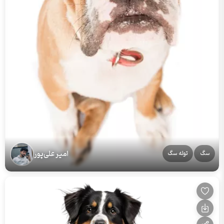
امیر علی‌پور
سگ
توله سگ