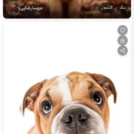
مهسا رضایی
سگ
گلندودل