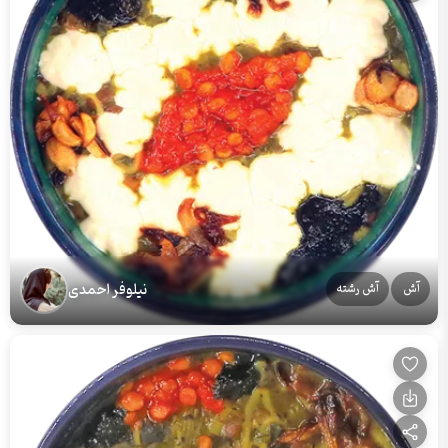
نیلوفر احمدی
آش
آش رشته