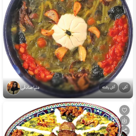
دنیا صادقی
آش
آش رشته