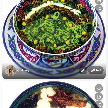
مریم نادری
کاسه آش
آش