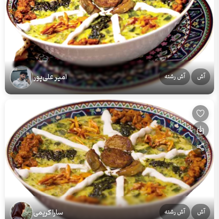
امیر علی‌پور
آش
آش رشته
سارا کریمی
آش
آش رشته