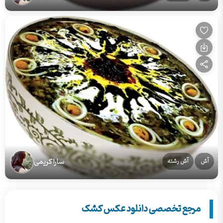
سارا کریمی
آش
آش رشته
مرجع تخصصی دانلود عکس کشک