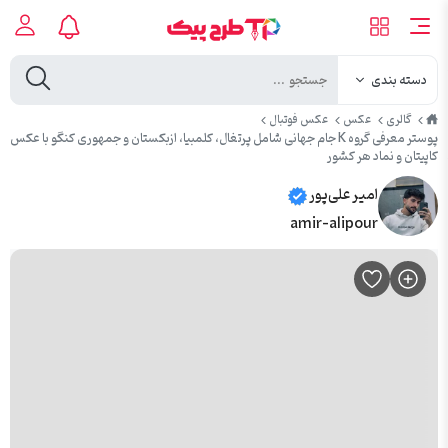
دسته بندی
طرح
گالری
عکس
عکس فوتبال
پیک
پوستر معرفی گروه K جام جهانی شامل پرتغال، کلمبیا، ازبکستان و جمهوری کنگو با عکس
کاپیتان و نماد هر کشور
امیر علی‌پور
amir-alipour