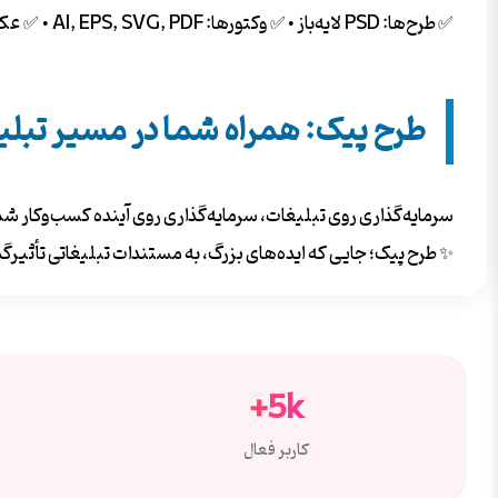
✅ طرح‌ها: PSD لایه‌باز • ✅ وکتورها: AI, EPS, SVG, PDF • ✅ عکس‌ها: JPG/PNG با کیفیت 4K و دوربری شده. همه فایل‌ها بدون واترمارک و آماده دانلود فوری.
طرح پیک: همراه شما در مسیر تبل
سرمایه‌گذاری روی تبلیغات، سرمایه‌گذاری روی آینده کسب‌وکار شماست
✨ طرح پیک؛ جایی که ایده‌های بزرگ، به مستندات تبلیغاتی تأثیرگذ
5k+
کاربر فعال