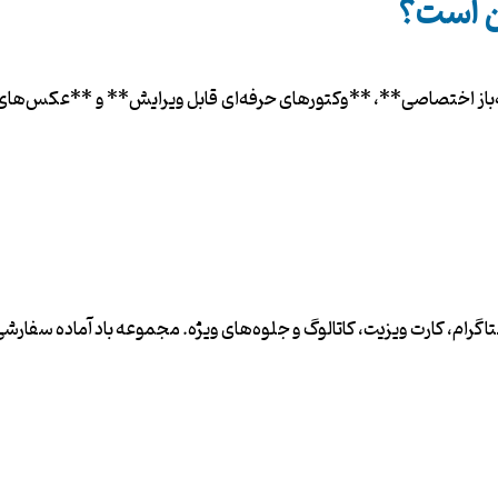
ین است؟
باز اختصاصی**، **وکتورهای حرفه‌ای قابل ویرایش** و **عکس‌های استو
ستاگرام، کارت ویزیت، کاتالوگ و جلوه‌های ویژه. مجموعه باد آماده سفار