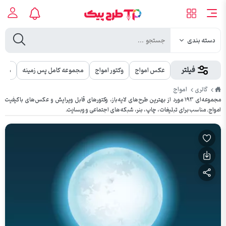
دسته بندی
فیلتر
عکس امواج
وکتور امواج
مجموعه کامل پس زمینه
مجمو
طرح
امواج
گالری
پیک
مجموعه‌ای ۱۹۳ مورد از بهترین طرح‌های لایه‌باز، وکتورهای قابل ویرایش و عکس‌های باکیفیت
امواج. مناسب برای تبلیغات، چاپ، بنر، شبکه‌های اجتماعی و وبسایت.