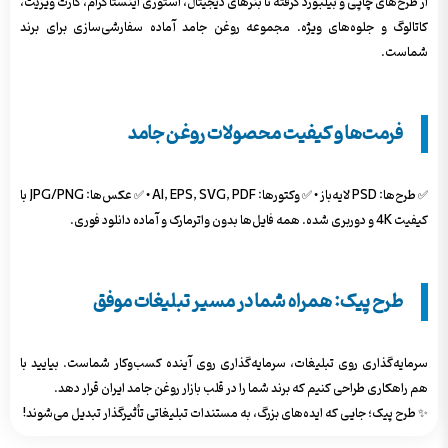
از طرح‌های چاپی و بیلبورد گرفته تا بنرهای دیجیتال، استوری اینستاگرام، کارت ویزیت،
کاتالوگ و جلوه‌های ویژه. مجموعه روغن جامد آماده سفارشی‌سازی برای برند
شماست.
فرمت‌ها و کیفیت محصولات روغن جامد
✅ طرح‌ها: PSD لایه‌باز • ✅ وکتورها: AI, EPS, SVG, PDF • ✅ عکس‌ها: JPG/PNG با
کیفیت 4K و دوربری شده. همه فایل‌ها بدون واترمارک و آماده دانلود فوری.
طرح پیک: همراه شما در مسیر تبلیغات موفق
سرمایه‌گذاری روی تبلیغات، سرمایه‌گذاری روی آینده کسب‌وکار شماست. بیایید با
هم راهکاری طراحی کنیم که برند شما را در قلب بازار روغن جامد ایران قرار دهد.
✨ طرح پیک؛ جایی که ایده‌های بزرگ، به مستندات تبلیغاتی تأثیرگذار تبدیل می‌شوند!